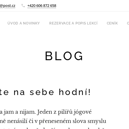
@post.cz
+420 606 872 658
ÚVOD A NOVINKY
REZERVACE A POPIS LEKCÍ
CENÍK
BLOG
e na sebe hodní!
a jam a nijam. Jeden z pilířů jógové
tně nenásilí či v přeneseném slova smyslu