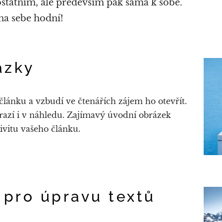
ostatním, ale především pak sama k sobě.
na sebe hodní!
ázky
lánku a vzbudí ve čtenářích zájem ho otevřít.
razí i v náhledu. Zajímavý úvodní obrázek
ivitu vašeho článku.
 pro úpravu textů