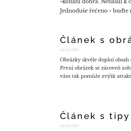
-konání dobra. Nenásilí k 
Jednoduše řečeno - buďte 
Článek s obr
09.03.2021
Obrázky skvěle doplní obsah č
První obrázek se zároveň zob
vám tak pomůže zvýšit atrakt
Článek s tipy
09.03.2021