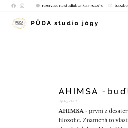
rezervace na studioblanka.inrs.cz/rs
b.szabo
PŮDA studio jógy
AHIMSA -buďt
09.03.2021
AHIMSA
- první z desater
filozofie. Znamená to vlas