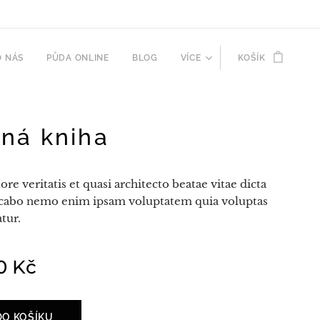
O NÁS
PŮDA ONLINE
BLOG
VÍCE
KOŠÍK
ná kniha
tore veritatis et quasi architecto beatae vitae dicta
icabo nemo enim ipsam voluptatem quia voluptas
atur.
0
Kč
DO KOŠÍKU