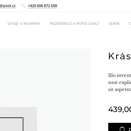
@post.cz
+420 606 872 658
ÚVOD A NOVINKY
REZERVACE A POPIS LEKCÍ
CENÍK
Krás
Illo inven
sunt expl
sit aspern
439,0