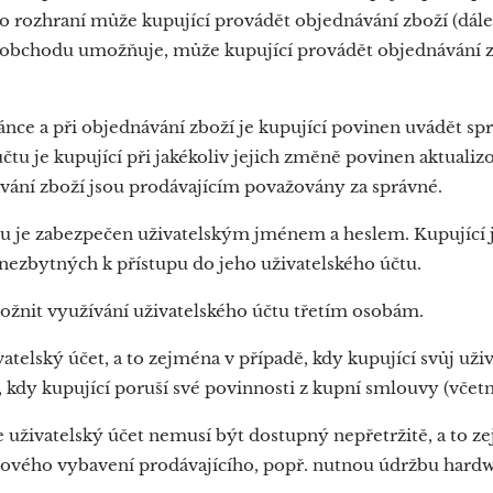
o rozhraní může kupující provádět objednávání zboží (dále j
 obchodu umožňuje, může kupující provádět objednávání zb
ránce a při objednávání zboží je kupující povinen uvádět sp
tu je kupující při jakékoliv jejich změně povinen aktuali
ávání zboží jsou prodávajícím považovány za správné.
tu je zabezpečen uživatelským jménem a heslem. Kupující 
nezbytných k přístupu do jeho uživatelského účtu.
žnit využívání uživatelského účtu třetím osobám.
atelský účet, a to zejména v případě, kdy kupující svůj uži
ě, kdy kupující poruší své povinnosti z kupní smlouvy (vč
e uživatelský účet nemusí být dostupný nepřetržitě, a to 
ového vybavení prodávajícího, popř. nutnou údržbu hard