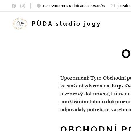
rezervace na studioblanka.inrs.cz/rs
b.szabo
PŮDA studio jógy
O
Upozornění: Tyto Obchodní po
ke stažení zdarma na:
https:/
o vzorový dokument, který n
používáním tohoto dokumentu.
odpovídaly potřebám vašeho 
OBCHODNÍ P