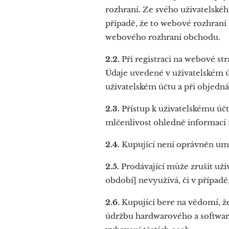
rozhraní. Ze svého uživatelskéh
případě, že to webové rozhraní
webového rozhraní obchodu.
2.2.
Při registraci na webové st
Údaje uvedené v uživatelském úč
uživatelském účtu a při objedn
2.3.
Přístup k uživatelskému úč
mlčenlivost ohledně informací 
2.4.
Kupující není oprávněn umo
2.5.
Prodávající může zrušit uživ
období] nevyužívá, či v případ
2.6.
Kupující bere na vědomí, ž
údržbu hardwarového a softwar