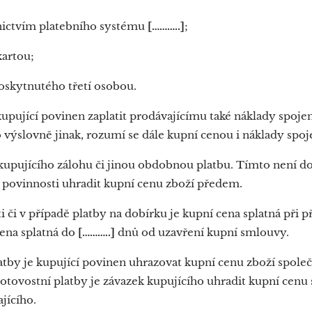
nictvím platebního systému
[………..]
;
kartou;
oskytnutého třetí osobou.
kupující povinen zaplatit prodávajícímu také náklady spoje
 výslovně jinak, rozumí se dále kupní cenou i náklady spoj
kupujícího zálohu či jinou obdobnou platbu. Tímto není do
ovinnosti uhradit kupní cenu zboží předem.
 či v případě platby na dobírku je kupní cena splatná při p
cena splatná do
[………..]
dnů od uzavření kupní smlouvy.
atby je kupující povinen uhrazovat kupní cenu zboží spole
otovostní platby je závazek kupujícího uhradit kupní cen
jícího.