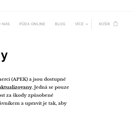
O NÁS
PŮDA ONLINE
BLOG
VÍCE
KOŠÍK
ky
erci (APEK) a jsou dostupné
aktualizovany
. Jedná se pouze
st za škody způsobené
níkem a upravit je tak, aby