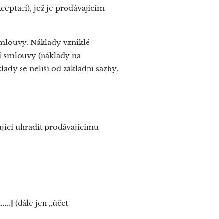
eptací), jež je prodávajícím
smlouvy. Náklady vzniklé
í smlouvy (náklady na
lady se neliší od základní sazby.
ící uhradit prodávajícímu
…..]
(dále jen „účet