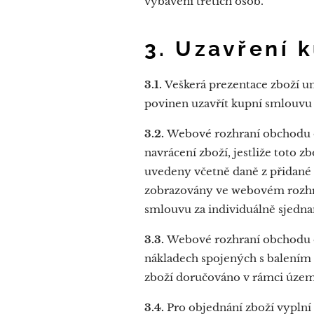
vybavení třetích osob.
3. Uzavření 
3.1.
Veškerá prezentace zboží u
povinen uzavřít kupní smlouvu 
3.2.
Webové rozhraní obchodu ob
navrácení zboží, jestliže toto 
uvedeny včetně daně z přidané h
zobrazovány ve webovém rozhr
smlouvu za individuálně sjedn
3.3.
Webové rozhraní obchodu o
nákladech spojených s balením
zboží doručováno v rámci územ
3.4.
Pro objednání zboží vypln