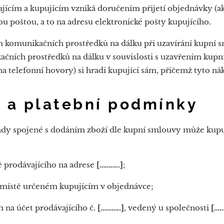
ícím a kupujícím vzniká doručením přijetí objednávky (akc
u poštou, a to na adresu elektronické pošty kupujícího.
ím komunikačních prostředků na dálku při uzavírání kupní 
ačních prostředků na dálku v souvislosti s uzavřením kupn
a telefonní hovory) si hradí kupující sám, přičemž tyto nák
í a platební podmínky
ady spojené s dodáním zboží dle kupní smlouvy může kupuj
ě prodávajícího na adrese
[………..]
;
v místě určeném kupujícím v objednávce;
 na účet prodávajícího č.
[………..]
, vedený u společnosti
[……