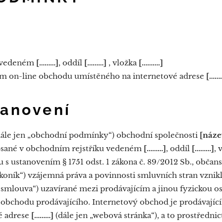
u vedeném
[………]
, oddíl
[………]
, vložka
[……….]
vím on-line obchodu umístěného na internetové adrese
[…….
tanovení
le jen „obchodní podmínky“) obchodní společnosti
[náze
psané v obchodním rejstříku vedeném
[………]
, oddíl
[………]
, 
u s ustanovením § 1751 odst. 1 zákona č. 89/2012 Sb., občan
koník“) vzájemná práva a povinnosti smluvních stran vznikl
smlouva“) uzavírané mezi prodávajícím a jinou fyzickou os
 obchodu prodávajícího. Internetový obchod je prodávají
é adrese
[………]
(dále jen „webová stránka“), a to prostředn