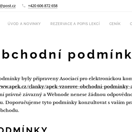
@post.cz
+420 606 872 658
ÚVOD A NOVINKY
REZERVACE A POPIS LEKCÍ
CENÍK
bchodní podmín
dmínky byly připraveny Asociací pro elektronickou kom
/www.apek.cz/clanky/apek-vzorove-obchodni-podminky-
ení právně závazný a Webnode nenese žádnou odpovědno
 Doporučujeme tyto podmínky konzultovat s vaším práv
obchodu.
ODMÍNKY