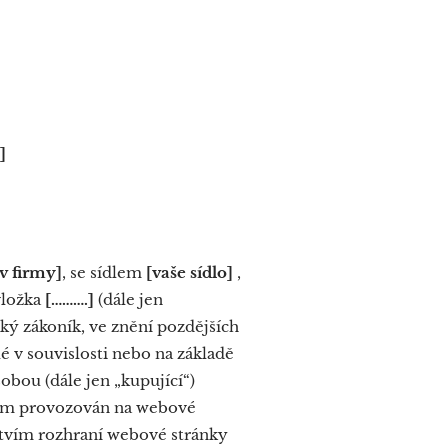
]
v firmy]
, se sídlem
[vaše sídlo]
,
vložka
[……….]
(dále jen
ský zákoník, ve znění pozdějších
é v souvislosti nebo na základě
obou (dále jen „kupující“)
cím provozován na webové
ictvím rozhraní webové stránky