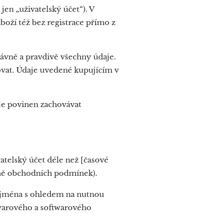
en „uživatelský účet“). V
oží též bez registrace přímo z
rávně a pravdivě všechny údaje.
zovat. Údaje uvedené kupujícím v
je povinen zachovávat
vatelský účet déle než [časové
etně obchodních podmínek).
zejména s ohledem na nutnou
warového a softwarového