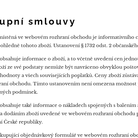
kupní smlouvy
místěná ve webovém rozhraní obchodu je informativního ch
ohledně tohoto zboží. Ustanovení § 1732 odst. 2 občanskéh
sahuje informace o zboží, a to včetně uvedení cen jednot
zboží ze své podstaty nemůže být navráceno obvyklou pošto
odnoty a všech souvisejících poplatků. Ceny zboží zůstávaj
aní obchodu. Tímto ustanovením není omezena možnost pr
aných podmínek.
bsahuje také informace o nákladech spojených s balením 
 a dodáním zboží uvedené ve webovém rozhraní obchodu pl
í České republiky.
í kupující objednávkový formulář ve webovém rozhraní o