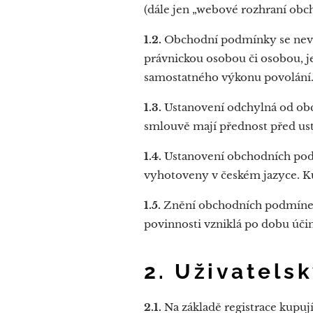
(dále jen „webové rozhraní obc
1.2.
Obchodní podmínky se nevzta
právnickou osobou či osobou, je
samostatného výkonu povolání
1.3.
Ustanovení odchylná od ob
smlouvě mají přednost před u
1.4.
Ustanovení obchodních pod
vyhotoveny v českém jazyce. Ku
1.5.
Znění obchodních podmínek 
povinnosti vzniklá po dobu úč
2. Uživatels
2.1.
Na základě registrace kupu