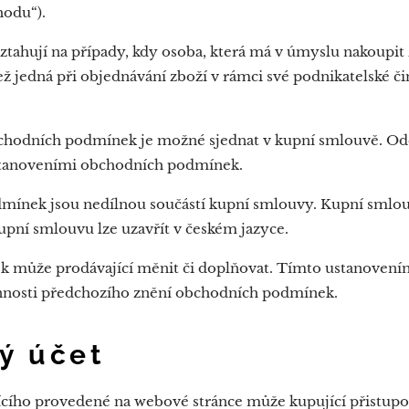
hodu“).
hují na případy, kdy osoba, která má v úmyslu nakoupit z
ž jedná při objednávání zboží v rámci své podnikatelské č
.
chodních podmínek je možné sjednat v kupní smlouvě. Odc
stanoveními obchodních podmínek.
mínek jsou nedílnou součástí kupní smlouvy. Kupní smlo
pní smlouvu lze uzavřít v českém jazyce.
může prodávající měnit či doplňovat. Tímto ustanovením
innosti předchozího znění obchodních podmínek.
ký účet
jícího provedené na webové stránce může kupující přistupo