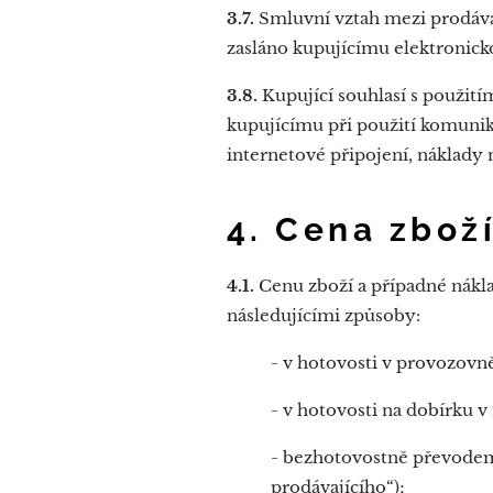
3.7.
Smluvní vztah mezi prodávaj
zasláno kupujícímu elektronicko
3.8.
Kupující souhlasí s použit
kupujícímu při použití komunik
internetové připojení, náklady n
4. Cena zbož
4.1.
Cenu zboží a případné nákl
následujícími způsoby:
- v hotovosti v provozovn
- v hotovosti na dobírku 
- bezhotovostně převodem
prodávajícího“);