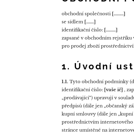
obchodní společnosti
[………]
se sídlem
[…….]
identifikační číslo:
[………]
zapsané v obchodním rejstřík
pro prodej zboží prostřednict
1. Úvodní us
1.1.
Tyto obchodní podmínky (dá
identifikační číslo:
[vaše ič]
, za
„prodávající“) upravují v soulad
předpisů (dále jen „občanský zá
kupní smlouvy (dále jen „kupní 
prostřednictvím internetového
stránce umístěné na internetov