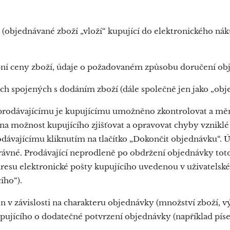
(objednávané zboží „vloží“ kupující do elektronického n
ní ceny zboží, údaje o požadovaném způsobu doručení ob
ch spojených s dodáním zboží (dále společně jen jako „obj
prodávajícímu je kupujícímu umožněno zkontrolovat a měn
em na možnost kupujícího zjišťovat a opravovat chyby vzniklé
dávajícímu kliknutím na tlačítko „Dokončit objednávku“. 
ávné. Prodávající neprodleně po obdržení objednávky tot
dresu elektronické pošty kupujícího uvedenou v uživatelské
ího“).
ěn v závislosti na charakteru objednávky (množství zboží, 
pujícího o dodatečné potvrzení objednávky (například píse