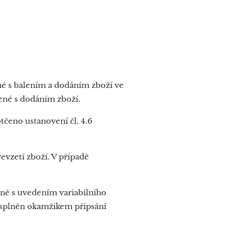
né s balením a dodáním zboží ve
ené s dodáním zboží.
tčeno ustanovení čl. 4.6
řevzetí zboží. V případě
čně s uvedením variabilního
u splněn okamžikem připsání